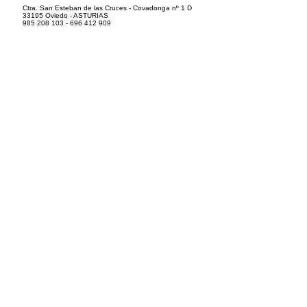
Ctra. San Esteban de las Cruces - Covadonga nº 1 D
33195 Oviedo - ASTURIAS
985 208 103 - 696 412 909